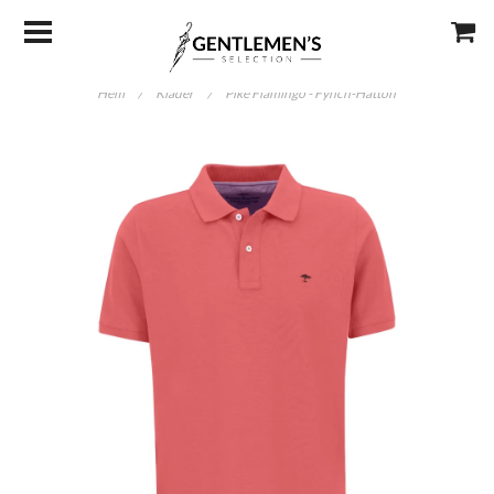
Hem
/
Kläder
/
Piké Flamingo - Fynch-Hatton