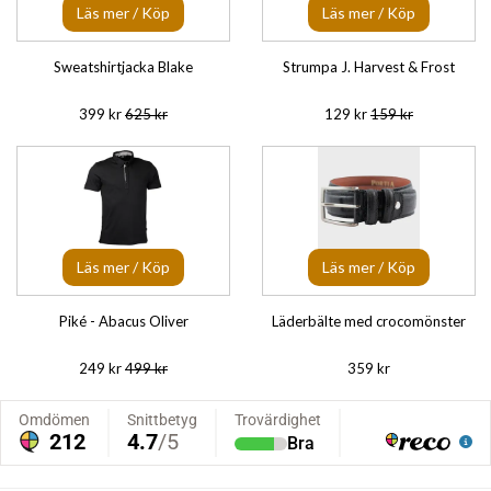
Läs mer / Köp
Läs mer / Köp
Sweatshirtjacka Blake
Strumpa J. Harvest & Frost
399 kr
625 kr
129 kr
159 kr
Läs mer / Köp
Läs mer / Köp
Piké - Abacus Oliver
Läderbälte med crocomönster
249 kr
499 kr
359 kr