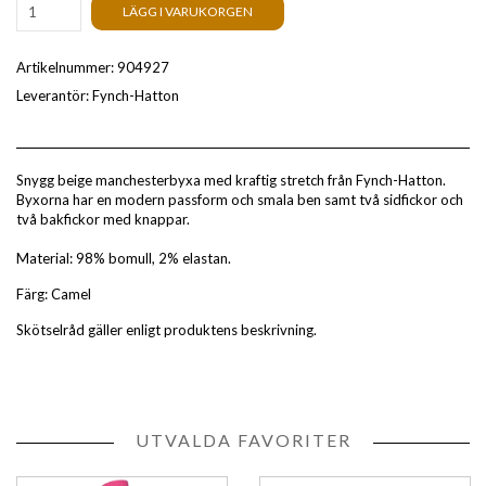
LÄGG I VARUKORGEN
Artikelnummer:
904927
Leverantör:
Fynch-Hatton
Snygg beige manchesterbyxa med kraftig stretch från Fynch-Hatton.
Byxorna har en modern passform och smala ben samt två sidfickor och
två bakfickor med knappar.
Material: 98% bomull, 2% elastan.
Färg: Camel
Skötselråd gäller enligt produktens beskrivning.
UTVALDA FAVORITER