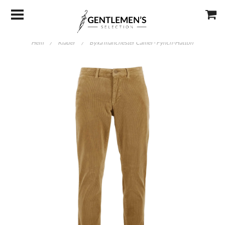
Hem
/
Kläder
/
Byxa manchester Camel - Fynch-Hatton