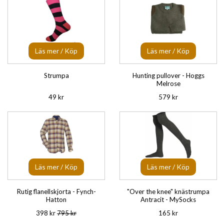
Läs mer / Köp
Läs mer / Köp
Strumpa
Hunting pullover - Hoggs
Melrose
49 kr
579 kr
Läs mer / Köp
Läs mer / Köp
Rutig flanellskjorta - Fynch-
"Over the knee" knästrumpa
Hatton
Antracit - MySocks
398 kr
795 kr
165 kr