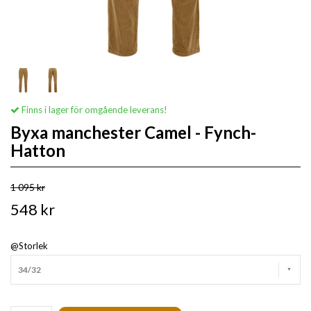
Finns i lager för omgående leverans!
Byxa manchester Camel - Fynch-
Hatton
1 095 kr
548 kr
@Storlek
34/32