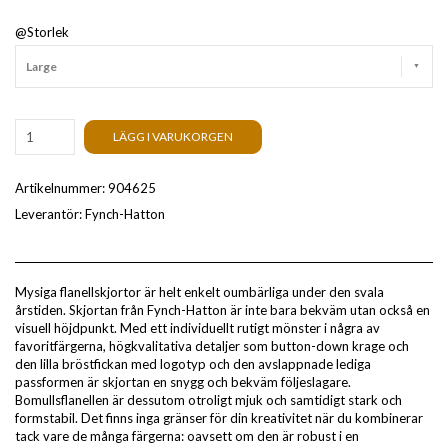
@Storlek
Large
LÄGG I VARUKORGEN
Artikelnummer:
904625
Leverantör:
Fynch-Hatton
Mysiga flanellskjortor är helt enkelt oumbärliga under den svala
årstiden. Skjortan från Fynch-Hatton är inte bara bekväm utan också en
visuell höjdpunkt. Med ett individuellt rutigt mönster i några av
favoritfärgerna, högkvalitativa detaljer som button-down krage och
den lilla bröstfickan med logotyp och den avslappnade lediga
passformen är skjortan en snygg och bekväm följeslagare.
Bomullsflanellen är dessutom otroligt mjuk och samtidigt stark och
formstabil. Det finns inga gränser för din kreativitet när du kombinerar
tack vare de många färgerna: oavsett om den är robust i en