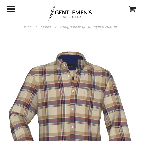
Hem
/
Kläder
/
Rutig flanellskjorta - Fynch-Hatton