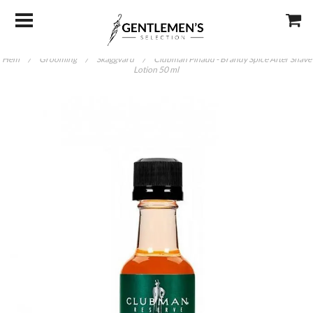
Hem
/
Grooming
/
Skäggvård
/
Clubman Pinaud - Brandy Spice After Shave
Lotion 50 ml