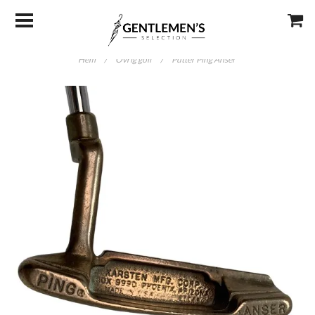
Hem
/
Övrig golf
/
Putter Ping Anser