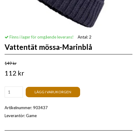
Finns i lager för omgående leverans!
Antal:
2
Vattentät mössa-Marinblå
149 kr
112 kr
LÄGG I VARUKORGEN
Artikelnummer:
903437
Leverantör:
Game