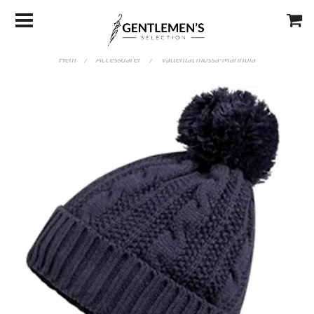
Hem
/
Accessoarer
/
Vattentät mössa-Marinblå