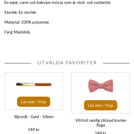
En mjuk, varm och bekväm mössa som är vind- och vattentät.
Storlek: En storlek.
Material: 100% polyester.
Färg: Marinblå.
UTVALDA FAVORITER
Läs mer / Köp
Läs mer / Köp
Slipsnål - Guld - 50mm
Vit/röd randig stickad knuten
fluga
149 kr
149 kr