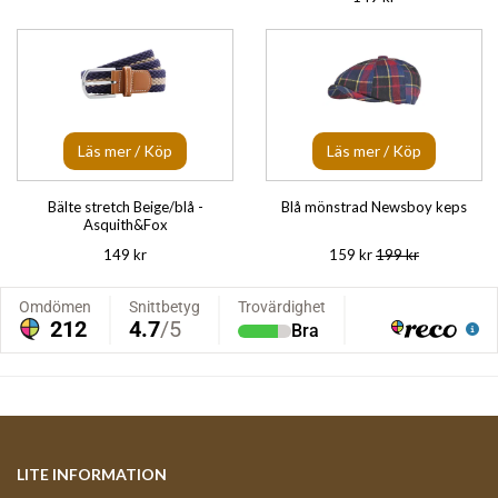
Läs mer / Köp
Läs mer / Köp
Bälte stretch Beige/blå -
Blå mönstrad Newsboy keps
Asquith&Fox
149 kr
159 kr
199 kr
LITE INFORMATION