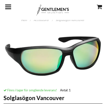
Hem
/
Accessoarer
/
Solglasögon Vancouver
Finns i lager för omgående leverans!
Antal:
1
Solglasögon Vancouver