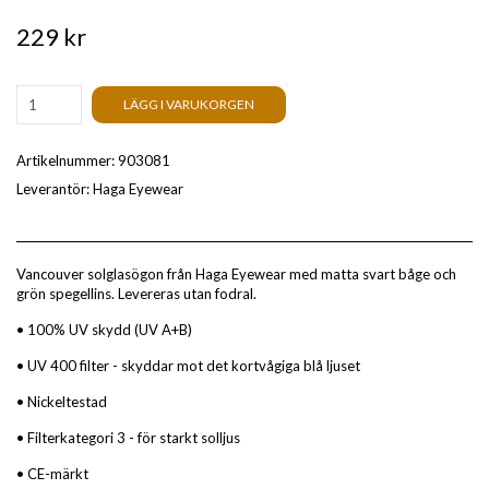
229 kr
LÄGG I VARUKORGEN
Artikelnummer:
903081
Leverantör:
Haga Eyewear
Vancouver solglasögon från Haga Eyewear med matta svart båge och
grön spegellins. Levereras utan fodral.
• 100% UV skydd (UV A+B)
• UV 400 filter - skyddar mot det kortvågiga blå ljuset
• Nickeltestad
• Filterkategori 3 - för starkt solljus
• CE-märkt