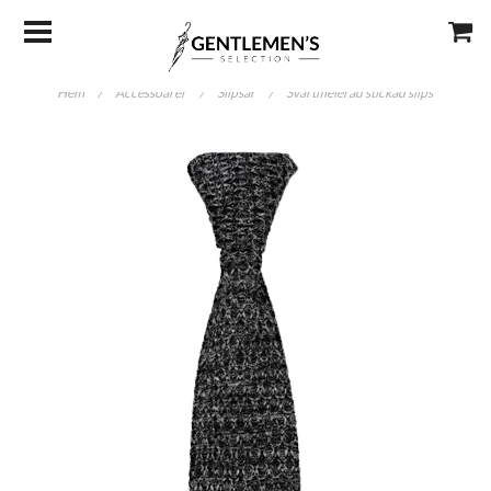
Hem
/
Accessoarer
/
Slipsar
/
Svartmelerad stickad slips