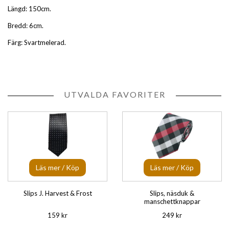
Längd: 150cm.
Bredd: 6cm.
Färg: Svartmelerad.
UTVALDA FAVORITER
Läs mer / Köp
Läs mer / Köp
Slips J. Harvest & Frost
Slips, näsduk &
manschettknappar
159 kr
249 kr