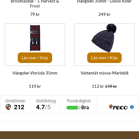
Bröstnäsduk - J. Harvest &
Hängslen 35mm - David Aster
Frost
79 kr
249 kr
Läs mer / Köp
Läs mer / Köp
Hängslen Vinröda 35mm
Vattentät mössa-Marinblå
119 kr
112 kr
149 kr