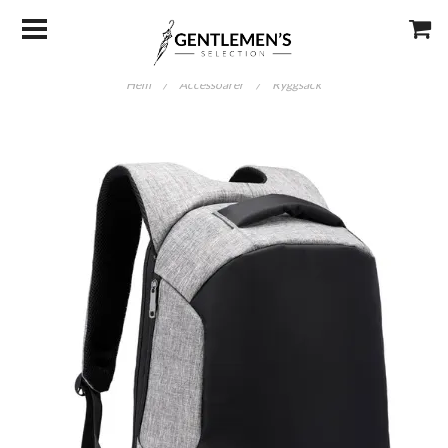
Hem
/
Accessoarer
/
Ryggsäck