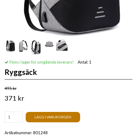
Finns i lager för omgående leverans!
Antal:
1
Ryggsäck
495 kr
371 kr
LÄGG I VARUKORGEN
Artikelnummer:
801248