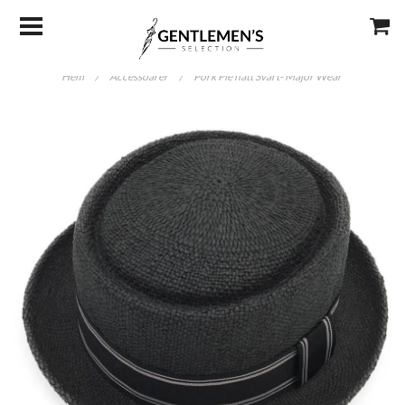
Hem
/
Accessoarer
/
Pork Pie hatt Svart- Major Wear