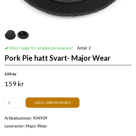
Finns i lager för omgående leverans!
Antal:
2
Pork Pie hatt Svart- Major Wear
199 kr
159 kr
LÄGG I VARUKORGEN
Artikelnummer:
904909
Leverantör:
Major Wear