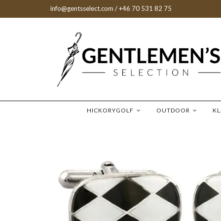
info@gentsselect.com
/ +46 70 531 82 75
HICKORYGOLF
OUTDOOR
K