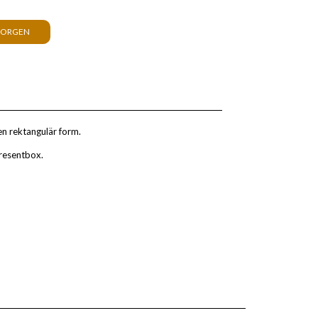
KORGEN
en rektangulär form.
presentbox.