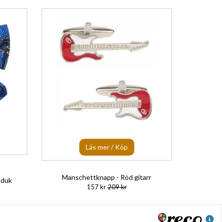
Läs mer / Köp
Manschettknapp - Röd gitarr
sduk
157 kr
209 kr