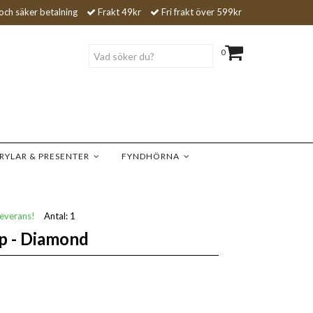
och säker betalning
Frakt 49kr
Fri frakt över 599kr
0
RYLAR & PRESENTER
FYNDHÖRNA
leverans!
Antal:
1
p - Diamond