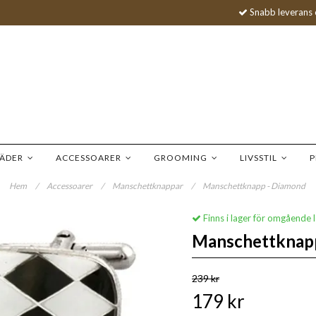
Snabb leverans 
LÄDER
ACCESSOARER
GROOMING
LIVSSTIL
P
Hem
/
Accessoarer
/
Manschettknappar
/
Manschettknapp - Diamond
Finns i lager för omgående 
Manschettknap
239 kr
179 kr