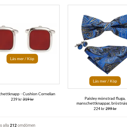
Läs mer / Köp
Läs mer / Köp
hettknapp - Cushion Cornelian
Paisley mönstrad fluga,
239 kr
319 kr
manschettknappar, bröstnä
224 kr
299 kr