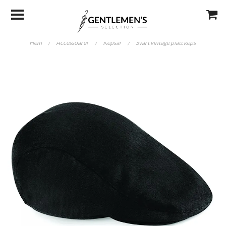
Hem
/
Accessoarer
/
Kepsar
/
Svart vintage platt keps