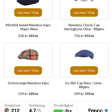
Läs mer / Köp
Läs mer / Köp
Mörkblå tweed Newsboy keps
Newsboy Classic Cap
- Major Wear
Herringbone Olive - Wigéns
236 kr
295 kr
756 kr
945 kr
Läs mer / Köp
Läs mer / Köp
Grön/orange Newsboy keps
Ivy Slim Cap Navy / Linne -
Wigéns
159 kr
199 kr
599 kr
749 kr