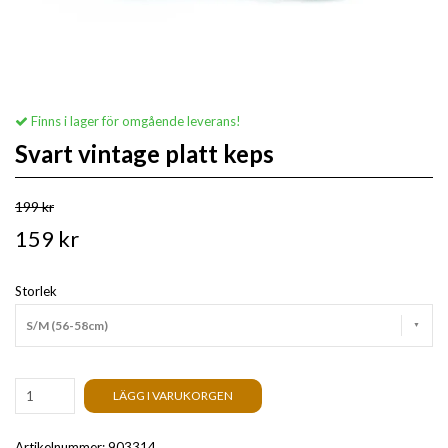
Finns i lager för omgående leverans!
Svart vintage platt keps
199 kr
159 kr
Storlek
S/M (56-58cm)
LÄGG I VARUKORGEN
Artikelnummer:
903314