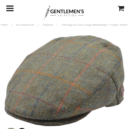
Hem
/
Accessoarer
/
Kepsar
/
Mörkgrön storrutig tweedkeps - Major Wear