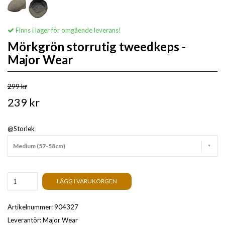
Finns i lager för omgående leverans!
Mörkgrön storrutig tweedkeps -
Major Wear
299 kr
239 kr
@Storlek
Medium (57-58cm)
LÄGG I VARUKORGEN
Artikelnummer:
904327
Leverantör:
Major Wear