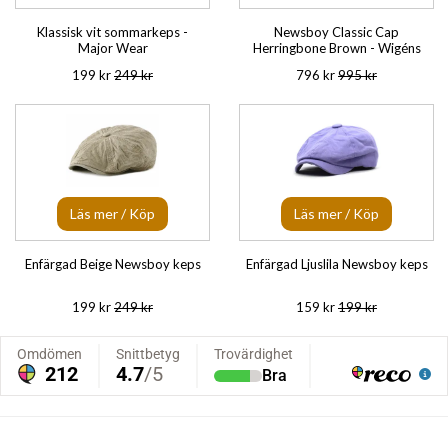
Klassisk vit sommarkeps -
Newsboy Classic Cap
Major Wear
Herringbone Brown - Wigéns
199 kr
249 kr
796 kr
995 kr
Läs mer / Köp
Läs mer / Köp
Enfärgad Beige Newsboy keps
Enfärgad Ljuslila Newsboy keps
199 kr
249 kr
159 kr
199 kr