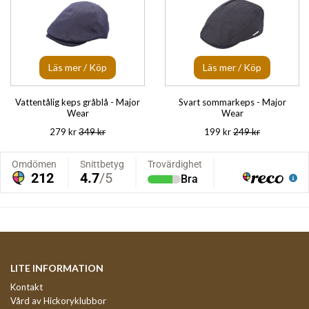
Läs mer / Köp
Läs mer / Köp
Vattentålig keps gråblå - Major
Svart sommarkeps - Major
Wear
Wear
279 kr
349 kr
199 kr
249 kr
LITE INFORMATION
Kontakt
Vård av Hickoryklubbor