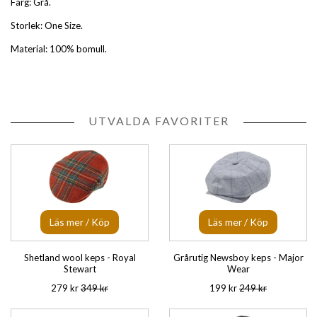
Färg: Grå.
Storlek: One Size.
Material: 100% bomull.
UTVALDA FAVORITER
Läs mer / Köp
Läs mer / Köp
Shetland wool keps - Royal
Grårutig Newsboy keps - Major
Stewart
Wear
279 kr
349 kr
199 kr
249 kr