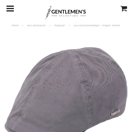
Hem
/
Accessoarer
/
Kepsar
/
Grå bomullskeps - Major Wear