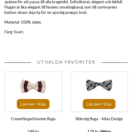
spänne för att passa till alla kragmått. Sofistikerat, elegant och lekfull.
Flugan är lika elegant till festens smokingkavaj som till sommarens
button-down skjorta för en sportig preppy look.
Material: 100% siden.
Färg: Svart.
UTVALDA FAVORITER
Läs mer / Köp
Läs mer / Köp
Creamfärgad knuten fluga
Blårutig fluga - Atlas Design
149 kr
179 kr
299 kr