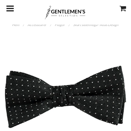
Hem
/
Accessoarer
/
Flugor
/
Svart sidenfluga - Atlas Design