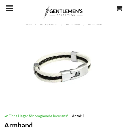
Hem
/
Accessoarer
/
Armband
/
Armband
Finns i lager för omgående leverans!
Antal:
1
Armband